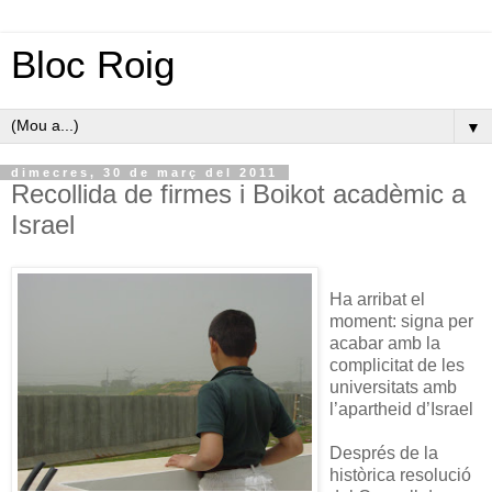
Bloc Roig
▼
dimecres, 30 de març del 2011
Recollida de firmes i Boikot acadèmic a
Israel
Ha arribat el
moment: signa per
acabar amb la
complicitat de les
universitats amb
l’apartheid d’Israel
Després de la
històrica resolució