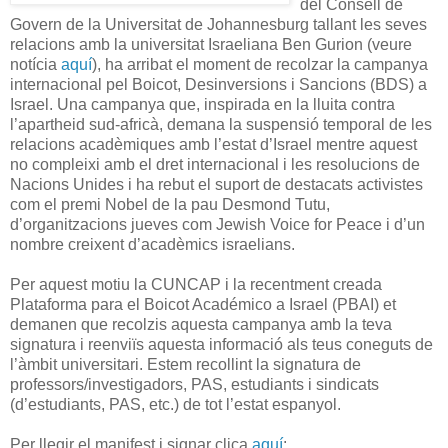
del Consell de
Govern de la Universitat de Johannesburg tallant les seves
relacions amb la universitat Israeliana Ben Gurion (veure
notícia
aquí
), ha arribat el moment de recolzar la campanya
internacional pel Boicot, Desinversions i Sancions (BDS) a
Israel. Una campanya que, inspirada en la lluita contra
l’apartheid sud-africà, demana la suspensió temporal de les
relacions acadèmiques amb l’estat d’Israel mentre aquest
no compleixi amb el dret internacional i les resolucions de
Nacions Unides i ha rebut el suport de destacats activistes
com el premi Nobel de la pau Desmond Tutu,
d’organitzacions jueves com Jewish Voice for Peace i d’un
nombre creixent d’acadèmics israelians.
Per aquest motiu la CUNCAP i la recentment creada
Plataforma para el Boicot Académico a Israel (PBAI) et
demanen que recolzis aquesta campanya amb la teva
signatura i reenviïs aquesta informació als teus coneguts de
l’àmbit universitari. Estem recollint la signatura de
professors/investigadors, PAS, estudiants i sindicats
(d’estudiants, PAS, etc.) de tot l’estat espanyol.
Per llegir el manifest i signar clica
aquí
: