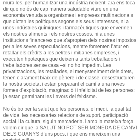
muralles, per humanitzar una indústria neixent, ara ens toca
dir que no és de cap manera saludable viure en una
economia venuda a organismes i empreses multinacionals
que dicten les polítiques segons els seus interessos, ni a
unes indústries químiques i farmacèutiques que enverinen
els nostres aliments i els nostres cossos, ni a unes
institucions financeres que s’apropien dels nostres impostos
per a les seves especulacions, mentre fomenten l’atur en
retallar els crèdits a les petites i mitjanes empreses, i
executen hpoteques que deixen a tants treballadors i
treballadores sense casa –si no ho impedim. Les
privatitzacions, les retallades, el menysteniment dels drets,
tenen clarament biaix de gènere i de classe, desestructuren
la nostra societat i estan preparant el camí a una noves
formes d’explotació, marginació i infelicitat de les persones:
ja estan germinant les llavors del feixisme.
No és bo per la salut que les persones, el medi, la qualitat
de vida, les necessaries relacions de suport. participació
social i la cultura, siguin mercaderia. I amb la mateixa força
volem dir que la SALUT NO POT SER MONEDA DE CANVI
DELS GUANYS d’uns pocs, i que ens mereixem una