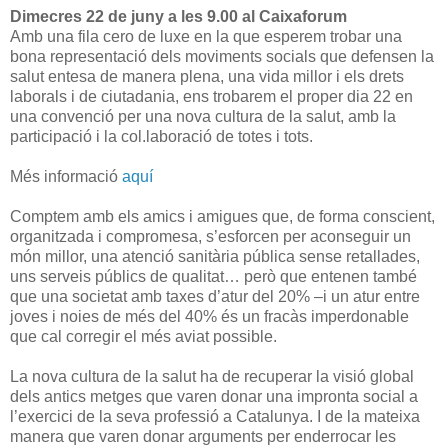
Dimecres 22 de juny a les 9.00 al Caixaforum
Amb una fila cero de luxe en la que esperem trobar una
bona representació dels moviments socials que defensen la
salut entesa de manera plena, una vida millor i els drets
laborals i de ciutadania, ens trobarem el proper dia 22 en
una convenció per una nova cultura de la salut, amb la
participació i la col.laboració de totes i tots.
Més informació
aquí
Comptem amb els amics i amigues que, de forma conscient,
organitzada i compromesa, s’esforcen per aconseguir un
món millor, una atenció sanitària pública sense retallades,
uns serveis públics de qualitat… però que entenen també
que una societat amb taxes d’atur del 20% –i un atur entre
joves i noies de més del 40% és un fracàs imperdonable
que cal corregir el més aviat possible.
La nova cultura de la salut ha de recuperar la visió global
dels antics metges que varen donar una impronta social a
l’exercici de la seva professió a Catalunya. I de la mateixa
manera que varen donar arguments per enderrocar les