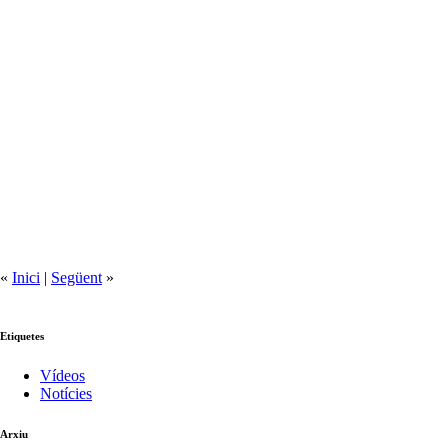
«
Inici
|
Següent
»
Etiquetes
Vídeos
Notícies
Arxiu