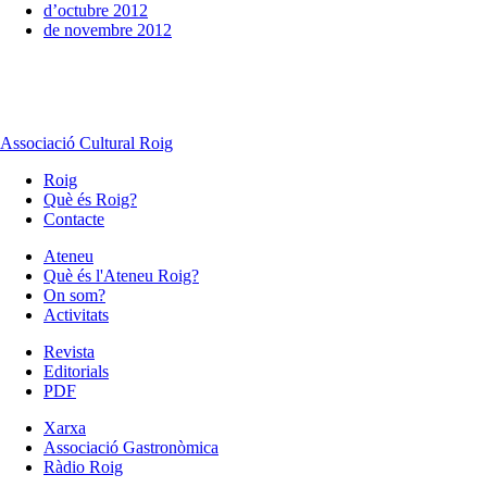
d’octubre 2012
de novembre 2012
Associació Cultural Roig
Roig
Què és Roig?
Contacte
Ateneu
Què és l'Ateneu Roig?
On som?
Activitats
Revista
Editorials
PDF
Xarxa
Associació Gastronòmica
Ràdio Roig