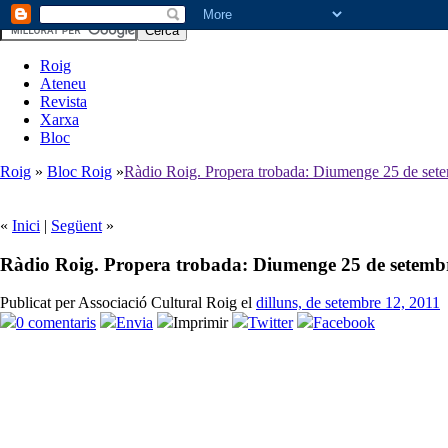
Roig
Ateneu
Revista
Xarxa
Bloc
Roig
»
Bloc Roig
»
Ràdio Roig. Propera trobada: Diumenge 25 de sete
«
Inici
|
Següent
»
Ràdio Roig. Propera trobada: Diumenge 25 de setembr
Publicat per Associació Cultural Roig el
dilluns, de setembre 12, 2011
0 comentaris
Envia
Imprimir
Twitter
Facebook